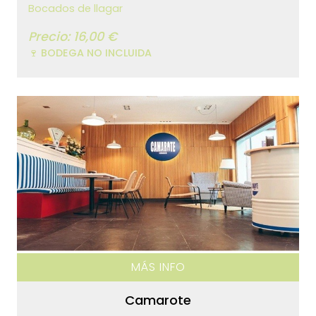
Bocados de llagar
Precio: 16,00 €
🍷 BODEGA NO INCLUIDA
MÁS INFO
Camarote