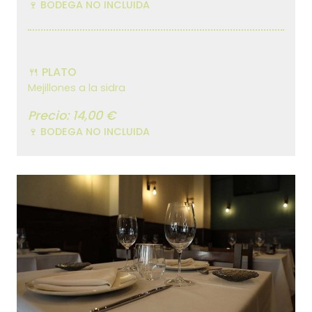
🍷 BODEGA NO INCLUIDA
🍴 PLATO
Mejillones a la sidra
Precio: 14,00 €
🍷 BODEGA NO INCLUIDA