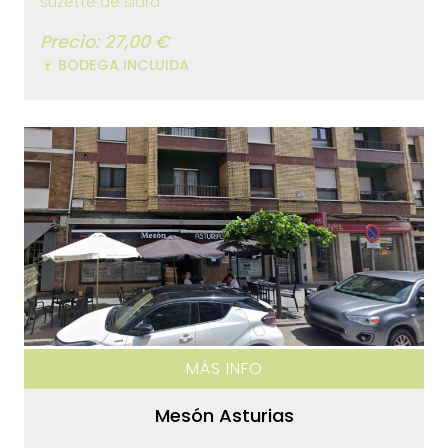
suzette de sidra
Precio: 27,00 €
🍷 BODEGA INCLUIDA
MÁS INFO
Mesón Asturias